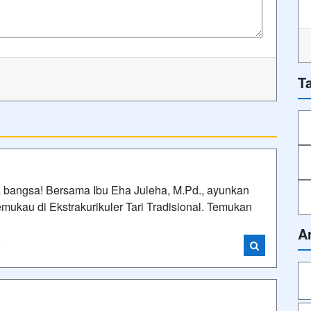
T
a bangsa! Bersama Ibu Eha Juleha, M.Pd., ayunkan
kau di Ekstrakurikuler Tari Tradisional. Temukan
A
i