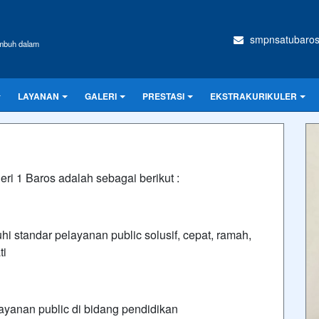
smpnsatubaros
umbuh dalam
LAYANAN
GALERI
PRESTASI
EKSTRAKURIKULER
ri 1 Baros adalah sebagai berikut :
standar pelayanan public solusif, cepat, ramah,
ti
yanan public di bidang pendidikan